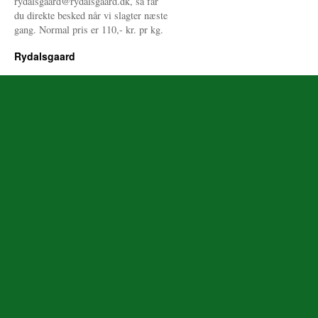
rydalsgaard@rydalsgaard.dk, så får
du direkte besked når vi slagter næste
gang. Normal pris er 110,- kr. pr kg.
Rydalsgaard