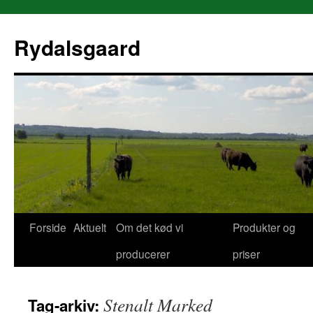
Rydalsgaard
Forside
Aktuelt
Om det kød vi
Produkter og
Hop
producerer
priser
til
indhold
Stenalt Marked
Tag-arkiv: