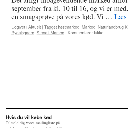
september fra kl. 10 til 16, og vi er me
en smagsprøve på vores kød. Vi …
Læs 
Udgivet i
Aktuelt
|
Tagget
høstmarked
,
Marked
,
Naturlandbrug K
Rydalsgaard
,
Stenalt Marked
|
Kommentarer lukket
til
Rydalsgaard
på
Stenalt
Marked
Hvis du vil købe kød
Tilmeld dig vores mailingliste på