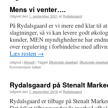
Mens vi venter….
Udgivet den
1. september 2021
af
Rydalsgaard
På Rydalsgaard er vi mere end klar til at
slagtninger, så vi kan levere godt økolo
kunder, MEN myndighederne har endnu 
over regulering i forbindelse med afliv
Læs resten
→
Udgivet i
Aktuelt
|
Tagget
Økologisk oksekød
,
Økologisk oksekød
Kommentarer lukket
til
Mens
vi
venter….
Rydalsgaard på Stenalt Marke
Udgivet den
7. september 2019
af
Rydalsgaard
Rydalsgaard er tilbage på Stenalt Marked 
Det årligt tilbagevendende marked afhol