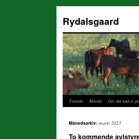
Rydalsgaard
Forside
Aktuelt
Om det kød vi pr
Hop
til
marts 2023
Månedsarkiv:
indhold
To kommende avlstyr