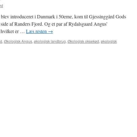
rd
 blev introduceret i Danmark i 50erne, kom til Gjessinggård Gods
 side af Randers Fjord. Og et par af Rydalsgaard Angus’
 hvilket er …
Læs resten
→
nd
,
Økologisk Angus
,
økologisk landbrug
,
Økologisk oksekød
,
økologisk
il
To
kommende
avlstyre