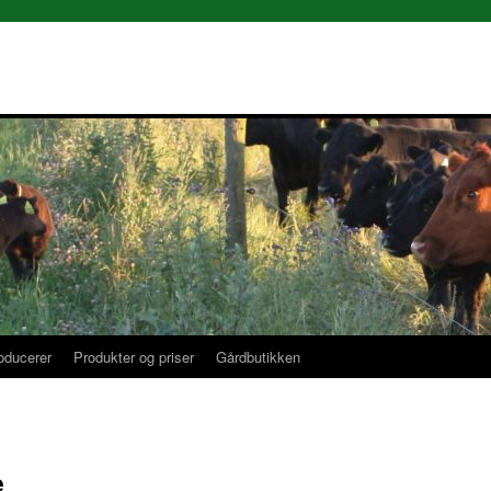
oducerer
Produkter og priser
Gårdbutikken
e