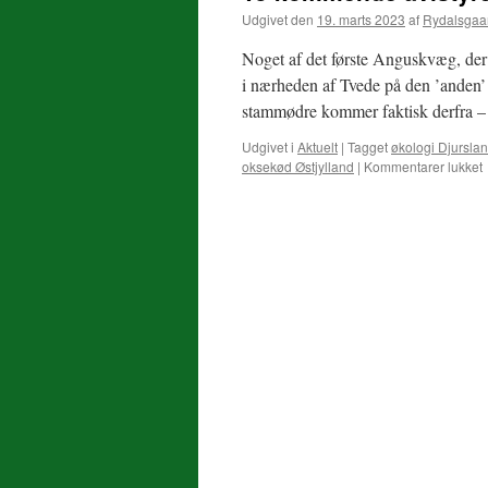
Udgivet den
19. marts 2023
af
Rydalsgaa
Noget af det første Anguskvæg, der
i nærheden af Tvede på den ’anden’
stammødre kommer faktisk derfra –
Udgivet i
Aktuelt
|
Tagget
økologi Djursla
oksekød Østjylland
|
Kommentarer lukket
t