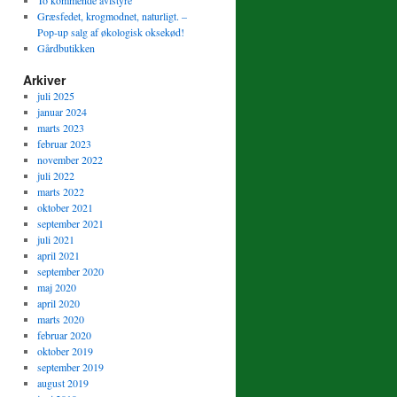
To kommende avlstyre
Græsfedet, krogmodnet, naturligt. –
Pop-up salg af økologisk oksekød!
Gårdbutikken
Arkiver
juli 2025
januar 2024
marts 2023
februar 2023
november 2022
juli 2022
marts 2022
oktober 2021
september 2021
juli 2021
april 2021
september 2020
maj 2020
april 2020
marts 2020
februar 2020
oktober 2019
september 2019
august 2019