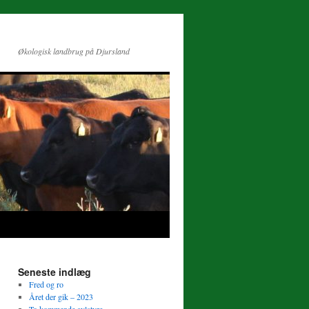
Økologisk landbrug på Djursland
Seneste indlæg
Fred og ro
Året der gik – 2023