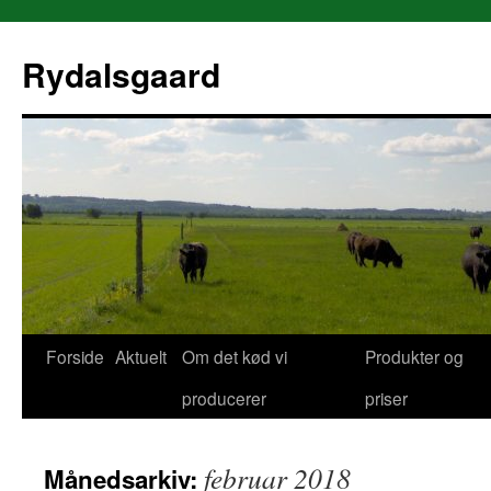
Rydalsgaard
Forside
Aktuelt
Om det kød vi
Produkter og
Hop
producerer
priser
til
indhold
februar 2018
Månedsarkiv: