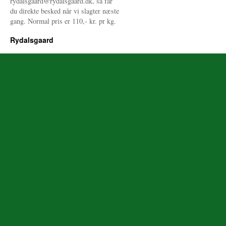
rydalsgaard@rydalsgaard.dk, så får
du direkte besked når vi slagter næste
gang. Normal pris er 110,- kr. pr kg.
Rydalsgaard