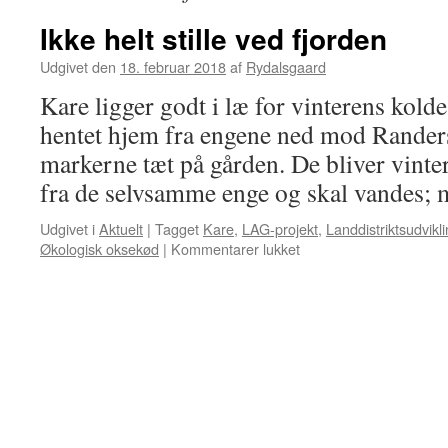
Ikke helt stille ved fjorden
Udgivet den
18. februar 2018
af
Rydalsgaard
Kare ligger godt i læ for vinterens kold
hentet hjem fra engene ned mod Randers
markerne tæt på gården. De bliver vinte
fra de selvsamme enge og skal vandes
Udgivet i
Aktuelt
|
Tagget
Kare
,
LAG-projekt
,
Landdistriktsudvikl
Økologisk oksekød
|
Kommentarer lukket
til
Ikke
helt
stille
ved
fjorden