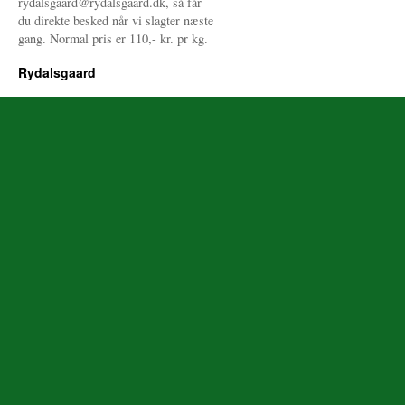
rydalsgaard@rydalsgaard.dk, så får
du direkte besked når vi slagter næste
gang. Normal pris er 110,- kr. pr kg.
Rydalsgaard