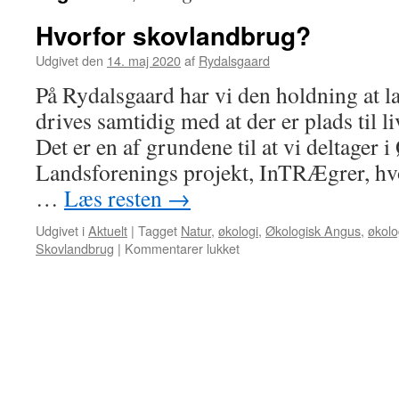
Hvorfor skovlandbrug?
Udgivet den
14. maj 2020
af
Rydalsgaard
På Rydalsgaard har vi den holdning at 
drives samtidig med at der er plads til 
Det er en af grundene til at vi deltager 
Landsforenings projekt, InTRÆgrer, h
…
Læs resten
→
Udgivet i
Aktuelt
|
Tagget
Natur
,
økologi
,
Økologisk Angus
,
økolo
Skovlandbrug
|
Kommentarer lukket
til
Hvorfor
skovlandbrug?